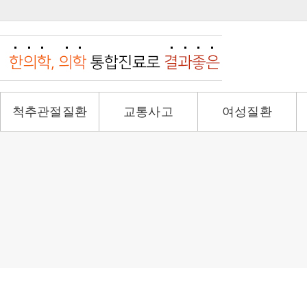
척추관절질환
교통사고
여성질환
목·허리디스크
교통사고후유증
생리통&생리불순
일자목
교통사고 입원치료
산후풍
척추관협착증
산재진료
산전&산후
전방척추전위증
갱년기
척추측만증
다낭성난소증후군
오십견
회전근개파열
석회화건염