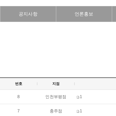
테니스골프엘보
손목터널증후군
공지사항
언론홍보
고관절
족저근막염
관절염
류마티스관절염
번호
지점
8
인천부평점
1
7
충주점
1