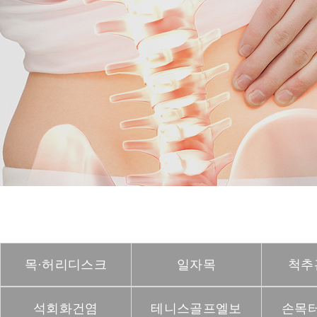
테니스골프엘보
손목터널증후군
고관절
족저근막염
관절염
류마티스관절염
목·허리디스크
일자목
척추
석회화건염
테니스골프엘보
손목