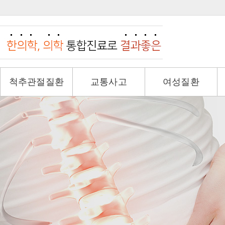
척추관절질환
교통사고
여성질환
목·허리디스크
교통사고후유증
생리통&생리불순
일자목
교통사고 입원치료
산후풍
척추관협착증
산재진료
산전&산후
전방척추전위증
갱년기
척추측만증
다낭성난소증후군
오십견
회전근개파열
석회화건염